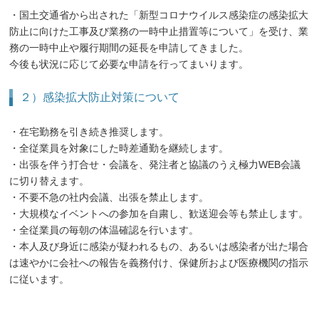
・国土交通省から出された「新型コロナウイルス感染症の感染拡大
防止に向けた工事及び業務の一時中止措置等について」を受け、業
務の一時中止や履行期間の延長を申請してきました。
今後も状況に応じて必要な申請を行ってまいります。
２）感染拡大防止対策について
・在宅勤務を引き続き推奨します。
・全従業員を対象にした時差通勤を継続します。
・出張を伴う打合せ・会議を、発注者と協議のうえ極力WEB会議
に切り替えます。
・不要不急の社内会議、出張を禁止します。
・大規模なイベントへの参加を自粛し、歓送迎会等も禁止します。
・全従業員の毎朝の体温確認を行います。
・本人及び身近に感染が疑われるもの、あるいは感染者が出た場合
は速やかに会社への報告を義務付け、保健所および医療機関の指示
に従います。