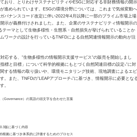
ており、とりわけサステナビリティやESGに対応する非財務情報の開
が進められています。ESGの環境分野については、これまで気候変動
ガバナンスコード改定に伴い2022年4月以降に一部のプライム市場上場
報開示が義務付けされました。また、企業のサステナビリティ情報開示
るテーマとして生物多様性・生態系・自然損失が挙げられていることか
ムワークの設計を行っているTNFDによる自然関連情報開示の動向が注
に対応する、”生物多様性の情報開示支援サービス”の販売を開始しまし
”「指標と目標」について科学的根拠にもとづく自然関連目標の設定
”に対
*5
関する情報の取り扱いや、環境モニタリング技術、現地調査によるエビ
。また、TNFDの”LEAPアプローチ
”に基づき、情報開示に必要とな
*6
す。
ナンス（Governance）の英語の頭⽂字を合わせた⾔葉
v0.3版に基づく内容
科学的根拠に基づき体系的に評価するためのプロセス