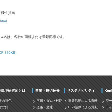
多様性担当
.html
ス名は、各社の商標または登録商標です。
 380KB）
設環境研究所とは
事業・技術紹介
サステナビリティ
Ke
社の特色
河川・ダム・砂防
事業活動による貢献
ワ
営方針
道路・交通
CSR活動による貢献
ラ