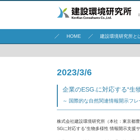
HOME
建設環境研究所と
2023/3/6
企業のESG
に対応する“生
*1
～ 国際的な自然関連情報開示フレー
株式会社建設環境研究所（本社：東京都豊
SGに対応する”生物多様性 情報開示支援