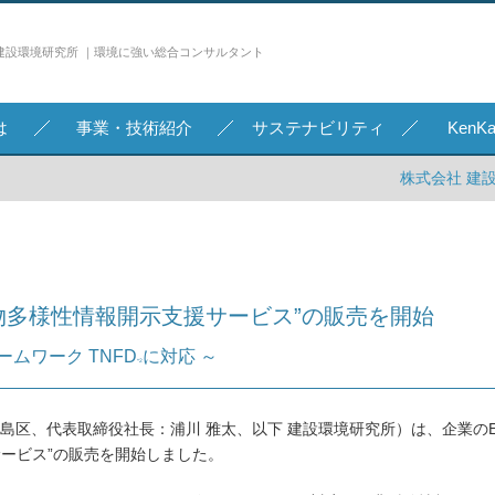
建設環境研究所 ｜環境に強い総合コンサルタント
は
事業・技術紹介
サステナビリティ
Ken
株式会社 建
物多様性情報開示支援サービス”の販売を開始
ムワーク TNFD
に対応 ～
*2
島区、代表取締役社長：浦川 雅太、以下 建設環境研究所）は、企業の
サービス”の販売を開始しました。