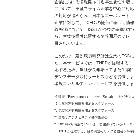
企業における情報開示は近年重要性を増し
について、東証プライム企業を中心に対応
の対応が進められ、日本版コーポレート・
企業に対して、TCFD
の提言に基づく情
*3
義務化について、ISSB
で今後の基準化す
*4
ら、生物多様性に関する情報開示のフレー
目されています。
このたび、建設環境研究所は企業のESG
た。本サービスでは、TNFDが提唱する
応するため、当社が長年培ってきた生物に
デンスデータ取得サービスなどを提供します
環境コンサルティングサービスを提供しま
*1 環境（Environment）、社会（Social）、ガバ
*2 ⾃然関連財務情報開⽰タスクフォース
*3 気候関連財務情報開示タスクフォース
*4 国際サステナビリティ基準審議会
*5 2023年2月時点でTNFDより公開されているベータ
*6 TNFDが提唱する、⾃然関連のリスクと機会を