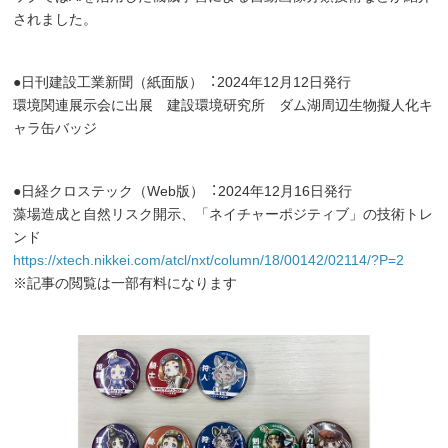
されました。
●⽇刊建設⼯業新聞（紙⾯版）︓2024年12⽉12⽇発⾏
環境関連展⽰会に出展 建設環境研究所 ダム湖周辺⽣物擬⼈化キ
ャラ⽸バッジ
●⽇経クロステック（Web版）︓2024年12⽉16⽇発⾏
藻場造成と⾃然リスク開⽰、「ネイチャーポジティブ」の技術トレ
ンド
https://xtech.nikkei.com/atcl/nxt/column/18/00142/02114/?P=2
※記事の閲覧は一部有料になります