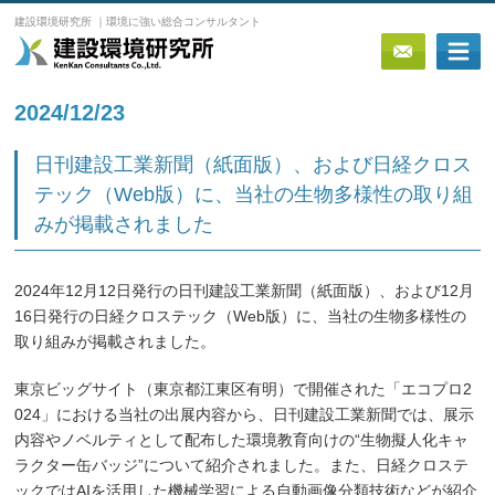
建設環境研究所 ｜環境に強い総合コンサルタント
2024/12/23
⽇刊建設⼯業新聞（紙⾯版）、および⽇経クロス
テック（Web版）に、当社の⽣物多様性の取り組
みが掲載されました
2024年12⽉12⽇発⾏の⽇刊建設⼯業新聞（紙⾯版）、および12⽉
16⽇発⾏の⽇経クロステック（Web版）に、当社の⽣物多様性の
取り組みが掲載されました。
東京ビッグサイト（東京都江東区有明）で開催された「エコプロ2
024」における当社の出展内容から、⽇刊建設⼯業新聞では、展⽰
内容やノベルティとして配布した環境教育向けの“⽣物擬⼈化キャ
ラクター⽸バッジ”について紹介されました。また、⽇経クロステ
ックではAIを活⽤した機械学習による⾃動画像分類技術などが紹介