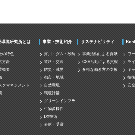
設環境研究所とは
事業・技術紹介
サステナビリティ
Ke
社の特色
河川・ダム・砂防
事業活動による貢献
ワ
営方針
道路・交通
CSR活動による貢献
ラ
業概要
防災・減災
多様な働き方の支援
キ
織
都市・地域
技
スクマネジメント
自然環境
安
境
環境計量
グリーンインフラ
生物多様性
DX技術
表彰・受賞