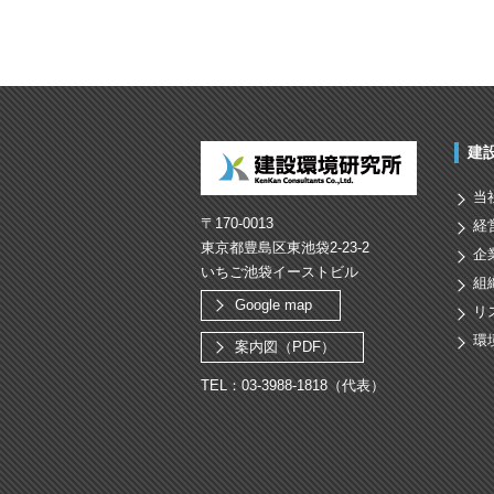
建
当
〒170-0013
経
東京都豊島区東池袋2-23-2
企
いちご池袋イーストビル
組
Google map
リ
環
案内図（PDF）
TEL：03-3988-1818（代表）