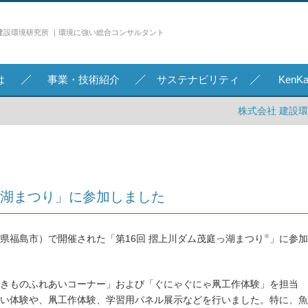
建設環境研究所 ｜環境に強い総合コンサルタント
は
事業・技術紹介
サステナビリティ
Ken
株式会社 建設
っ湖まつり」に参加しました
※
福島県福島市）で開催された「第16回 摺上川ダム茂庭っ湖まつり
」に参加
きものふれあいコーナー」および「ぐにゃぐにゃ凧工作体験」を担当
い体験や、凧工作体験、学習用パネル展示などを行いました。特に、魚