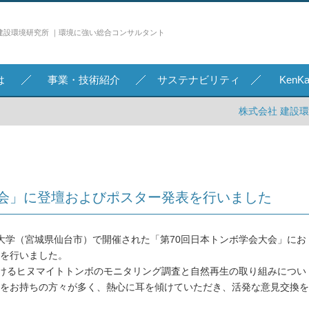
建設環境研究所 ｜環境に強い総合コンサルタント
は
事業・技術紹介
サステナビリティ
Ken
株式会社 建設
大会」に登壇およびポスター発表を行いました
東北大学（宮城県仙台市）で開催された「第70回日本トンボ学会大会」にお
を行いました。
おけるヒヌマイトトンボのモニタリング調査と自然再生の取り組みについ
をお持ちの方々が多く、熱心に耳を傾けていただき、活発な意見交換を