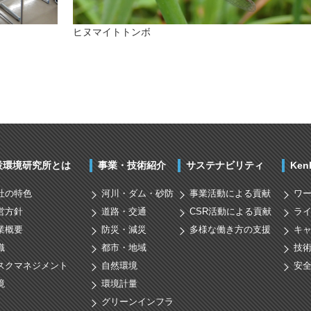
ヒヌマイトトンボ
設環境研究所とは
事業・技術紹介
サステナビリティ
Ke
社の特色
河川・ダム・砂防
事業活動による貢献
ワ
営方針
道路・交通
CSR活動による貢献
ラ
業概要
防災・減災
多様な働き方の支援
キ
織
都市・地域
技
スクマネジメント
自然環境
安
境
環境計量
グリーンインフラ