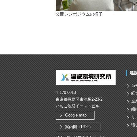
公開シンポジウムの様子
建
当
〒170-0013
経
東京都豊島区東池袋2-23-2
企
いちご池袋イーストビル
組
Google map
リ
環
案内図（PDF）