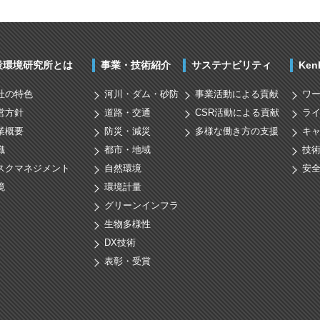
設環境研究所とは
事業・技術紹介
サステナビリティ
Ke
社の特色
河川・ダム・砂防
事業活動による貢献
ワ
営方針
道路・交通
CSR活動による貢献
ラ
業概要
防災・減災
多様な働き方の支援
キ
織
都市・地域
技
スクマネジメント
自然環境
安
境
環境計量
グリーンインフラ
生物多様性
DX技術
表彰・受賞