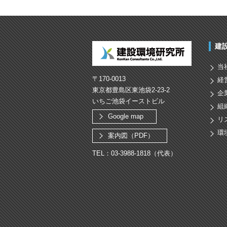
建
当
〒170-0013
経
東京都豊島区東池袋2-23-2
企
いちご池袋イーストビル
組
Google map
リ
環
案内図（PDF）
TEL：03-3988-1818（代表）