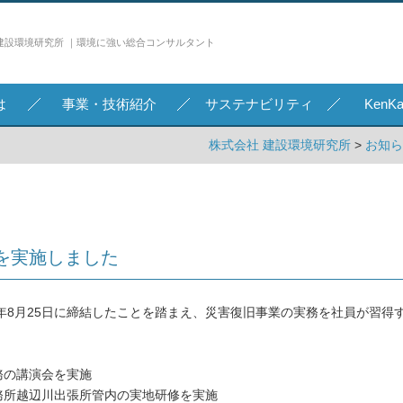
建設環境研究所 ｜環境に強い総合コンサルタント
は
事業・技術紹介
サステナビリティ
Ken
株式会社 建設環境研究所
>
お知ら
を実施しました
年8月25日に締結したことを踏まえ、災害復旧事業の実務を社員が習得
務の講演会を実施
事務所越辺川出張所管内の実地研修を実施