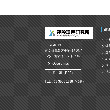
建
当
〒170-0013
経
東京都豊島区東池袋2-23-2
企
いちご池袋イーストビル
組
Google map
リ
環
案内図（PDF）
TEL：03-3988-1818（代表）