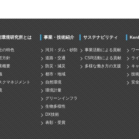
設環境研究所とは
事業・技術紹介
サステナビリティ
Ke
社の特色
河川・ダム・砂防
事業活動による貢献
ワ
営方針
道路・交通
CSR活動による貢献
ラ
業概要
防災・減災
多様な働き方の支援
キ
織
都市・地域
技
スクマネジメント
自然環境
安
境
環境計量
グリーンインフラ
生物多様性
DX技術
表彰・受賞