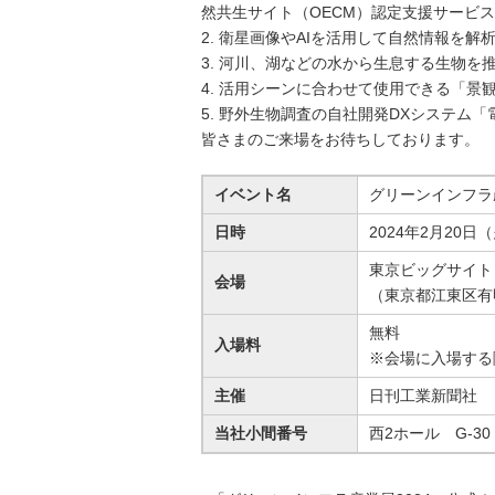
然共生サイト（OECM）認定支援サービ
2. 衛星画像やAIを活用して自然情報を
3. 河川、湖などの水から生息する生物を
4. 活用シーンに合わせて使用できる「景観
5. 野外生物調査の自社開発DXシステム「電
皆さまのご来場をお待ちしております。
イベント名
グリーンインフラ産
日時
2024年2月20日（
東京ビッグサイト
会場
（東京都江東区有明3
無料
入場料
※会場に入場する
主催
日刊工業新聞社
当社小間番号
西2ホール G-30