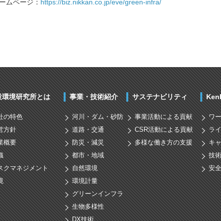
ホームページ：
https://biz.nikkan.co.jp/eve/green-infra/
設環境研究所とは
事業・技術紹介
サステナビリティ
Ke
社の特色
河川・ダム・砂防
事業活動による貢献
ワ
営方針
道路・交通
CSR活動による貢献
ラ
業概要
防災・減災
多様な働き方の支援
キ
織
都市・地域
技
スクマネジメント
自然環境
安
境
環境計量
グリーンインフラ
生物多様性
DX技術