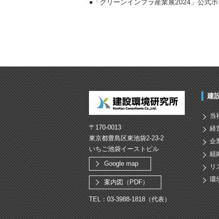
●「グリーンインフラ産業展2024」公式
建
当
〒170-0013
経
東京都豊島区東池袋2-23-2
企
いちご池袋イーストビル
組
Google map
リ
環
案内図（PDF）
TEL：03-3988-1818（代表）