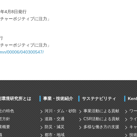
5年4月8日発行
チャーポジティブに注力」
行
チャーポジティブに注力」
column/00006/040300547/
設環境研究所とは
事業・技術紹介
サステナビリティ
Ke
社の特色
河川・ダム・砂防
事業活動による貢献
ワ
営方針
道路・交通
CSR活動による貢献
ラ
業概要
防災・減災
多様な働き方の支援
キ
織
都市・地域
技