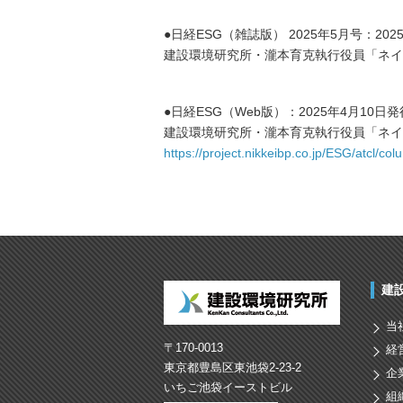
●日経ESG（雑誌版） 2025年5月号：202
建設環境研究所・瀧本育克執行役員「ネイ
●日経ESG（Web版）：2025年4月10日発
建設環境研究所・瀧本育克執行役員「ネイ
https://project.nikkeibp.co.jp/ESG/atcl/
建
当
〒170-0013
経
東京都豊島区東池袋2-23-2
企
いちご池袋イーストビル
組