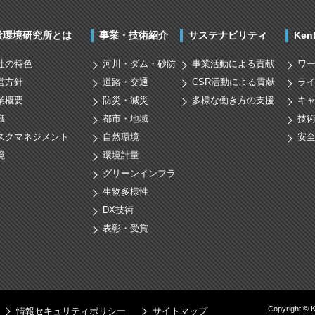
設環境研究所とは
事業・技術紹介
サステナビリティ
Ke
社の特色
河川・ダム・砂防
事業活動による貢献
ワ
営方針
道路・交通
CSR活動による貢献
ラ
業概要
防災・減災
多様な働き方の支援
キ
織
都市・地域
技
スクマネジメント
自然環境
安
境
環境計量
グリーンインフラ
生物多様性
DX技術
表彰・受賞
Copyright © 
情報セキュリティポリシー
サイトマップ