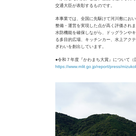
交通大臣が表彰するものです。
本事業では、全国に先駆けて河川敷において
整備・運営を実現した点が高く評価されま
水防機能を確保しながら、ドッグランやキ
る多目的広場、キッチンカー、水上アクテ
ぎわいを創出しています。
●令和７年度『かわまち大賞』について（
https://www.mlit.go.jp/report/press/miz