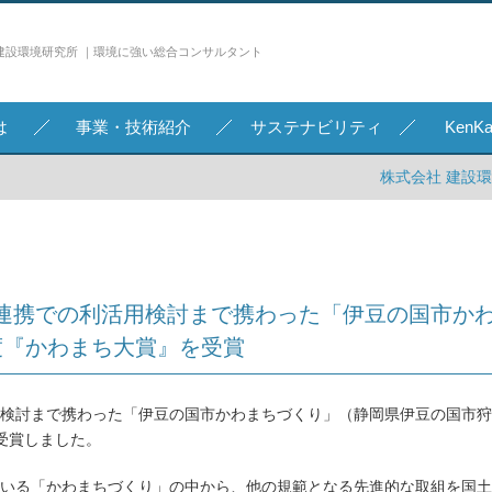
建設環境研究所 ｜環境に強い総合コンサルタント
は
事業・技術紹介
サステナビリティ
Ken
株式会社 建設
連携での利活用検討まで携わった「伊豆の国市か
度『かわまち大賞』を受賞
検討まで携わった「伊豆の国市かわまちづくり」（静岡県伊豆の国市狩
受賞しました。
いる「かわまちづくり」の中から、他の規範となる先進的な取組を国土