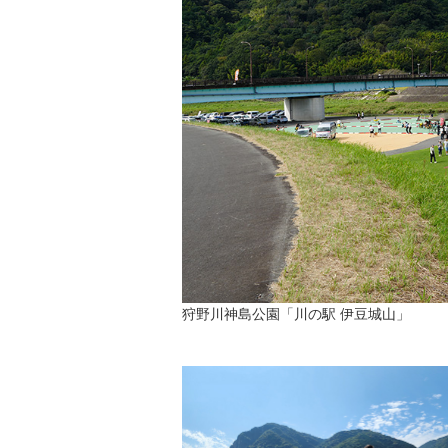
狩野川神島公園「川の駅 伊豆城山」