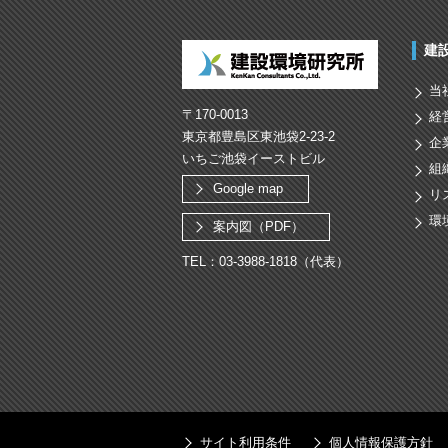
建
当
〒170-0013
経
東京都豊島区東池袋2-23-2
企
いちご池袋イーストビル
組
Google map
リ
環
案内図（PDF）
TEL：03-3988-1818（代表）
サイト利用条件
個人情報保護方針