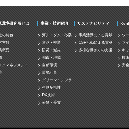
設環境研究所とは
事業・技術紹介
サステナビリティ
Ke
社の特色
河川・ダム・砂防
事業活動による貢献
ワ
営方針
道路・交通
CSR活動による貢献
ラ
業概要
防災・減災
多様な働き方の支援
キ
織
都市・地域
技
スクマネジメント
自然環境
安
境
環境計量
グリーンインフラ
生物多様性
DX技術
表彰・受賞