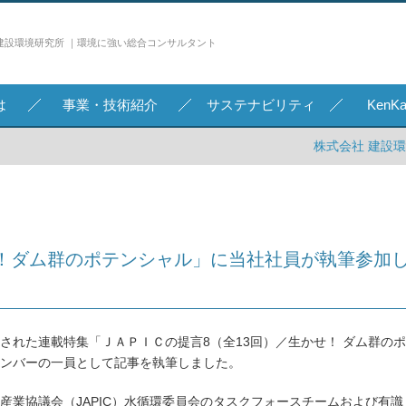
建設環境研究所 ｜環境に強い総合コンサルタント
は
事業・技術紹介
サステナビリティ
Ken
株式会社 建設
！ダム群のポテンシャル」に当社社員が執筆参加
掲載された連載特集「ＪＡＰＩＣの提言8（全13回）／生かせ！ ダム群のポ
ンバーの一員として記事を執筆しました。
産業協議会（JAPIC）水循環委員会のタスクフォースチームおよび有識