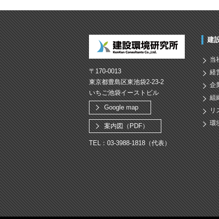
建
当
〒170-0013
経
東京都豊島区東池袋2-23-2
企
いちご池袋イーストビル
組
Google map
リ
環
案内図（PDF）
TEL：03-3988-1818（代表）